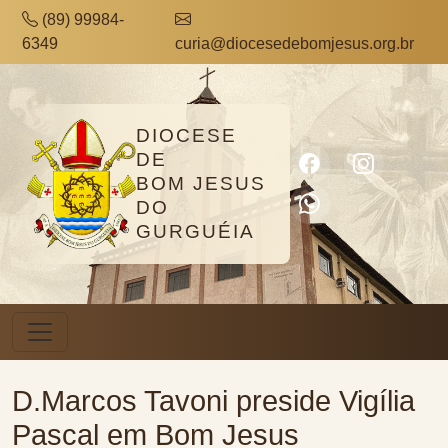
(89) 99984-
6349
curia@diocesedebomjesus.org.br
DIOCESE
DE
BOM JESUS
DO
GURGUÉIA
D.Marcos Tavoni preside Vigília
Pascal em Bom Jesus