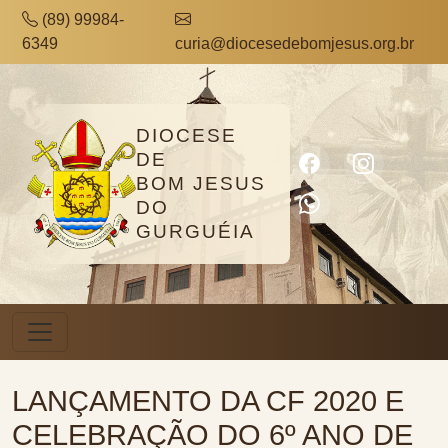
(89) 99984-
6349
curia@diocesedebomjesus.org.br
DIOCESE
DE
BOM JESUS
DO
GURGUÉIA
LANÇAMENTO DA CF 2020 E
CELEBRAÇÃO DO 6º ANO DE